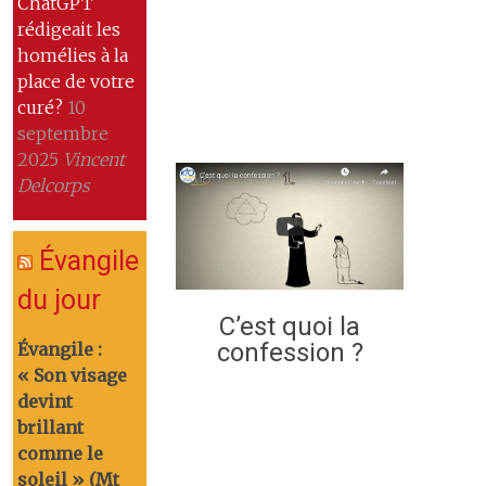
ChatGPT
rédigeait les
homélies à la
place de votre
curé?
10
septembre
2025
Vincent
Delcorps
Évangile
du jour
C’est quoi la
confession ?
Évangile :
« Son visage
devint
brillant
comme le
soleil » (Mt