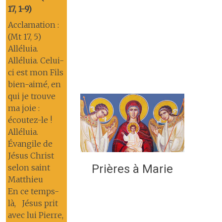
17, 1-9)
Acclamation :
(Mt 17, 5)
Alléluia.
Alléluia. Celui-
ci est mon Fils
bien-aimé, en
qui je trouve
ma joie :
écoutez-le !
Alléluia.
Évangile de
Jésus Christ
Prières à Marie
selon saint
Matthieu
En ce temps-
là, Jésus prit
avec lui Pierre,