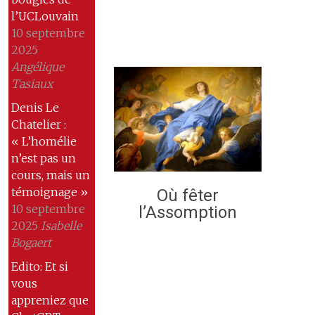
l’UCLouvain
10 septembre
2025
Angélique
Tasiaux
Denis Le
Chatelier :
« L’homélie
n’est pas un
cours, mais un
témoignage »
Où fêter
10 septembre
l’Assomption
2025
Isabelle
Bogaert
Edito: Et si
vous
appreniez que