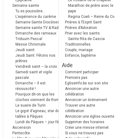
Epiphanie
Le Rosaire ou le chapelet
Semaine sainte
Marathon de prière avec le
Tu es poussière…
pape
L’expérience du carême
Regina Coeli – Reine du Ciel
Semaine Sainte Diocèses
Prières à l’Esprit Saint
Semaine sainte TV & Radio
Prières d’Adoration
Dimanche des rameaux
Prier avec les saints
Triduum Pascal
Sainte Rita de Cascia
Messe Chrismale
Traditionnelles
Jeudi saint
Couple, mariage
Jeudi Saint: Fêtons nos
Enfance, baptême
prêtres
Aide
Vendredi saint – la croix
Samedi saint et vigile
Comment participer
pascale
Premiers pas
Dimanche – Il est
EgliseInfo.be sur son site
réssuscité !
Annoncer une autre
Pourquoi dit-on que les
célébration
cloches viennent de Rome ?
Annoncer un évènement
Le suaire de Turin
Trouver une autre
Le gigot d’agneau, star des
célébration
tables à Pâques
Annoncer une église ouverte
Lundi de Pâques – jour férié
Supprimer des horaires
Ascension
Créer une messe internet
Pentecôte
Si vous ne trouvez pas