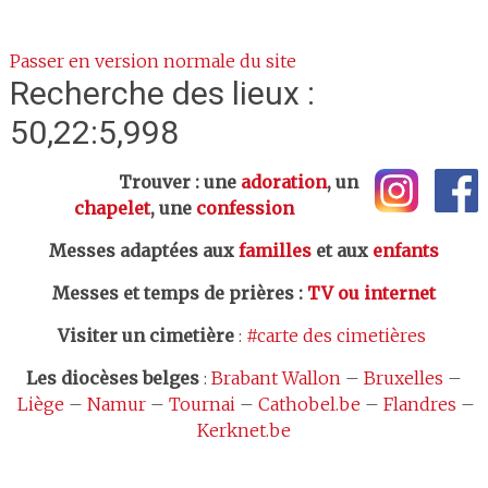
Passer en version normale du site
Recherche des lieux :
50,22:5,998
Trouver : une
adoration
, un
chapelet
, une
confession
Messes adaptées aux
familles
et aux
enfants
Messes et temps de prières
:
TV ou internet
Visiter un cimetière
:
#carte des cimetières
Les
diocèses belges
:
Brabant Wallon
–
Bruxelles
–
Liège
–
Namur
–
Tournai
–
Cathobel.be
–
Flandres
–
Kerknet.be