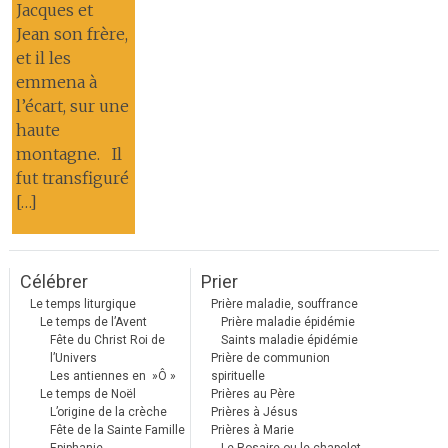
Jacques et
Jean son frère,
et il les
emmena à
l’écart, sur une
haute
montagne. Il
fut transfiguré
[…]
Célébrer
Prier
Le temps liturgique
Prière maladie, souffrance
Le temps de l’Avent
Prière maladie épidémie
Fête du Christ Roi de
Saints maladie épidémie
l’Univers
Prière de communion
Les antiennes en »Ô »
spirituelle
Le temps de Noël
Prières au Père
L’origine de la crèche
Prières à Jésus
Fête de la Sainte Famille
Prières à Marie