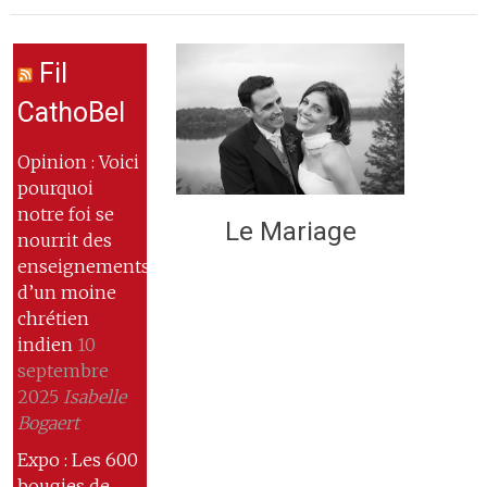
Fil
CathoBel
Opinion : Voici
pourquoi
notre foi se
Le Mariage
nourrit des
enseignements
d’un moine
chrétien
indien
10
septembre
2025
Isabelle
Bogaert
Expo : Les 600
bougies de