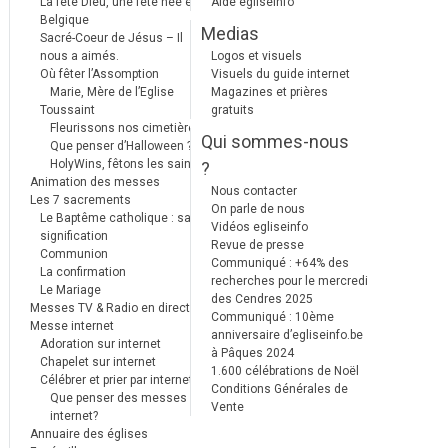
La fête Dieu, une fête née en
Aide egliseinfo
Belgique
Medias
Sacré-Coeur de Jésus – Il
nous a aimés.
Logos et visuels
Où fêter l’Assomption
Visuels du guide internet
Marie, Mère de l’Eglise
Magazines et prières
Toussaint
gratuits
Fleurissons nos cimetières
Qui sommes-nous
Que penser d’Halloween ?
HolyWins, fêtons les saints !
?
Animation des messes
Nous contacter
Les 7 sacrements
On parle de nous
Le Baptême catholique : sa
Vidéos egliseinfo
signification
Revue de presse
Communion
Communiqué : +64% des
La confirmation
recherches pour le mercredi
Le Mariage
des Cendres 2025
Messes TV & Radio en direct
Communiqué : 10ème
Messe internet
anniversaire d’egliseinfo.be
Adoration sur internet
à Pâques 2024
Chapelet sur internet
1.600 célébrations de Noël
Célébrer et prier par internet
Conditions Générales de
Que penser des messes
Vente
internet?
Annuaire des églises