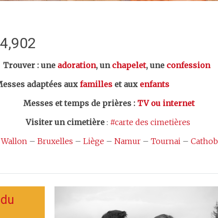
:4,902
er : une
adoration
, un
chapelet
, une
confession
esses adaptées aux
familles
et aux
enfants
Messes et temps de prières
:
TV ou internet
Visiter un cimetière
:
#carte des cimetières
 Wallon
–
Bruxelles
–
Liège
–
Namur
–
Tournai
–
Cathob
 du