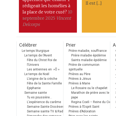
Il est […]
rédigeait les homélies à
la place de votre curé?
10
septembre 2025
Vincent
Delcorps
Célébrer
Prier
A
Le temps liturgique
Prière maladie, souffrance
Le temps de l’Avent
Prière maladie épidémie
Fête du Christ Roi de
Saints maladie épidémie
l’Univers
Prière de communion
Les antiennes en »Ô »
spirituelle
Le temps de Noël
Prières au Père
L’origine de la crèche
Prières à Jésus
Fête de la Sainte Famille
Prières à Marie
Epiphanie
Le Rosaire ou le chapelet
Semaine sainte
Marathon de prière avec le
Tu es poussière…
pape
L’expérience du carême
Regina Coeli – Reine du Ciel
Semaine Sainte Diocèses
Prières à l’Esprit Saint
Semaine sainte TV & Radio
Prières d’Adoration