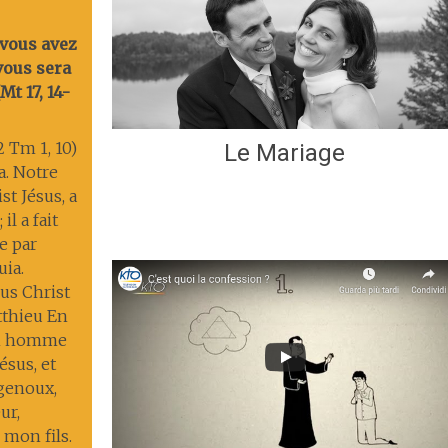
 vous avez
 vous sera
t 17, 14-
2 Tm 1, 10)
Le Mariage
ia. Notre
st Jésus, a
il a fait
ie par
uia.
us Christ
tthieu En
un homme
ésus, et
 genoux,
ur,
 mon fils.