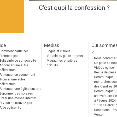
C’est quoi la confession ?
ide
Medias
Qui somme
Comment participer
Logos et visuels
?
Premiers pas
Visuels du guide internet
Nous contacter
EgliseInfo.be sur son site
Magazines et prières
On parle de no
Annoncer une autre
gratuits
Vidéos eglisein
célébration
Revue de press
Annoncer un évènement
Communiqué : 
Trouver une autre
recherches pour
célébration
des Cendres 2
Annoncer une église ouverte
Communiqué :
Supprimer des horaires
anniversaire d’e
Créer une messe internet
à Pâques 2024
Si vous ne trouvez pas
1.600 célébrati
Aide egliseinfo
Conditions Gén
Vente