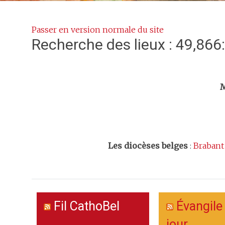
Passer en version normale du site
Recherche des lieux : 49,866
Trouv
M
Les
diocèses belges
:
Brabant
Fil CathoBel
Évangile
jour