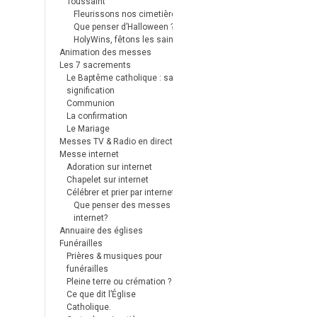
Toussaint
Fleurissons nos cimetières
Que penser d’Halloween ?
HolyWins, fêtons les saints !
Animation des messes
Les 7 sacrements
Le Baptême catholique : sa
signification
Communion
La confirmation
Le Mariage
Messes TV & Radio en direct
Messe internet
Adoration sur internet
Chapelet sur internet
Célébrer et prier par internet
Que penser des messes
internet?
Annuaire des églises
Funérailles
Prières & musiques pour
funérailles
Pleine terre ou crémation ?
Ce que dit l’Église
Catholique.