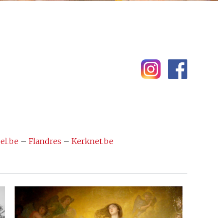
el.be
–
Flandres
–
Kerknet.be