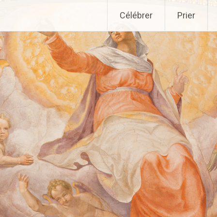
Aller
Célébrer
Prier
au
contenu
principal