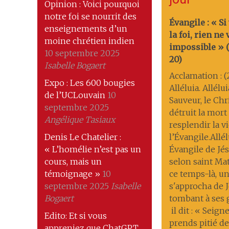
Opinion : Voici pourquoi
notre foi se nourrit des
Évangile : « Si
enseignements d’un
la foi, rien ne
moine chrétien indien
impossible » (M
10 septembre 2025
20)
Isabelle Bogaert
Acclamation : (
Expo : Les 600 bougies
Alléluia. Allélu
de l’UCLouvain
10
Sauveur, le Chri
septembre 2025
détruit la mort ; 
Angélique Tasiaux
resplendir la v
Denis Le Chatelier :
l’Évangile.Allél
« L’homélie n’est pas un
Évangile de Jés
cours, mais un
selon saint Ma
témoignage »
10
ce temps-là, 
septembre 2025
Isabelle
s'approcha de J
Bogaert
tombant à ses
il dit : « Seigne
Edito: Et si vous
prends pitié de
appreniez que ChatGPT