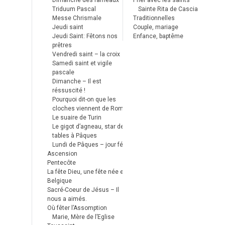
Dimanche des rameaux
Prier avec les saints
Triduum Pascal
Sainte Rita de Cascia
Messe Chrismale
Traditionnelles
Jeudi saint
Couple, mariage
Jeudi Saint: Fêtons nos
Enfance, baptême
prêtres
Vendredi saint – la croix
Samedi saint et vigile
pascale
Dimanche – Il est
réssuscité !
Pourquoi dit-on que les
cloches viennent de Rome ?
Le suaire de Turin
Le gigot d’agneau, star des
tables à Pâques
Lundi de Pâques – jour férié
Ascension
Pentecôte
La fête Dieu, une fête née en
Belgique
Sacré-Coeur de Jésus – Il
nous a aimés.
Où fêter l’Assomption
Marie, Mère de l’Eglise