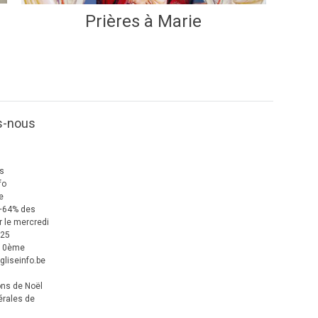
Prières à Marie
s-nous
us
fo
e
+64% des
 le mercredi
025
 10ème
gliseinfo.be
ons de Noël
érales de