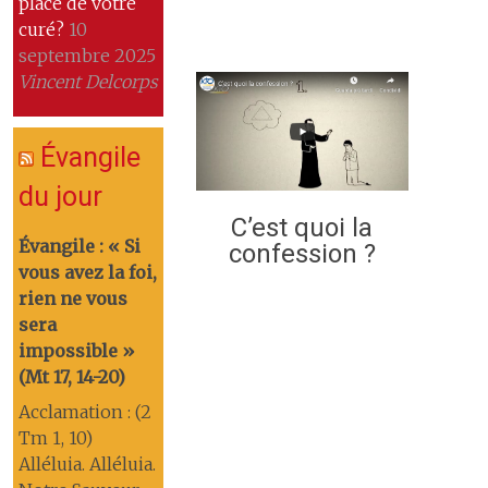
place de votre
curé?
10
septembre 2025
Vincent Delcorps
Évangile
du jour
C’est quoi la
Évangile : « Si
confession ?
vous avez la foi,
rien ne vous
sera
impossible »
(Mt 17, 14-20)
Acclamation : (2
Tm 1, 10)
Alléluia. Alléluia.