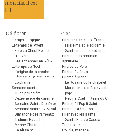
mon fils. Il est
[…]
Célébrer
Prier
Le temps liturgique
Prière maladie, souffrance
Le temps de l’Avent
Prière maladie épidémie
Fête du Christ Roi de
Saints maladie épidémie
l’Univers
Prière de communion
Les antiennes en »Ô »
spirituelle
Le temps de Noël
Prières au Père
L’origine de la crèche
Prières à Jésus
Fête de la Sainte Famille
Prières à Marie
Epiphanie
Le Rosaire ou le chapelet
Semaine sainte
Marathon de prière avec le
Tu es poussière…
pape
L’expérience du carême
Regina Coeli – Reine du Ciel
Semaine Sainte Diocèses
Prières à l’Esprit Saint
Semaine sainte TV & Radio
Prières d’Adoration
Dimanche des rameaux
Prier avec les saints
Triduum Pascal
Sainte Rita de Cascia
Messe Chrismale
Traditionnelles
Jeudi saint
Couple, mariage