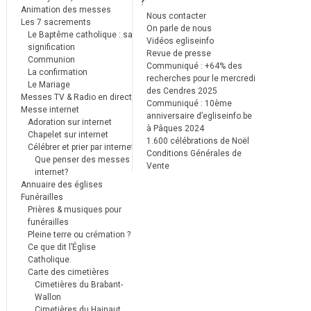
?
Animation des messes
Nous contacter
Les 7 sacrements
On parle de nous
Le Baptême catholique : sa
Vidéos egliseinfo
signification
Revue de presse
Communion
Communiqué : +64% des
La confirmation
recherches pour le mercredi
Le Mariage
des Cendres 2025
Messes TV & Radio en direct
Communiqué : 10ème
Messe internet
anniversaire d’egliseinfo.be
Adoration sur internet
à Pâques 2024
Chapelet sur internet
1.600 célébrations de Noël
Célébrer et prier par internet
Conditions Générales de
Que penser des messes
Vente
internet?
Annuaire des églises
Funérailles
Prières & musiques pour
funérailles
Pleine terre ou crémation ?
Ce que dit l’Église
Catholique.
Carte des cimetières
Cimetières du Brabant-
Wallon
Cimetières du Hainaut