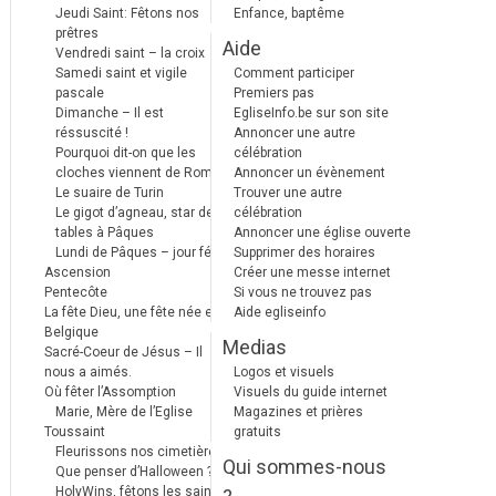
Jeudi Saint: Fêtons nos
Enfance, baptême
prêtres
Aide
Vendredi saint – la croix
Samedi saint et vigile
Comment participer
pascale
Premiers pas
Dimanche – Il est
EgliseInfo.be sur son site
réssuscité !
Annoncer une autre
Pourquoi dit-on que les
célébration
cloches viennent de Rome ?
Annoncer un évènement
Le suaire de Turin
Trouver une autre
Le gigot d’agneau, star des
célébration
tables à Pâques
Annoncer une église ouverte
Lundi de Pâques – jour férié
Supprimer des horaires
Ascension
Créer une messe internet
Pentecôte
Si vous ne trouvez pas
La fête Dieu, une fête née en
Aide egliseinfo
Belgique
Medias
Sacré-Coeur de Jésus – Il
nous a aimés.
Logos et visuels
Où fêter l’Assomption
Visuels du guide internet
Marie, Mère de l’Eglise
Magazines et prières
Toussaint
gratuits
Fleurissons nos cimetières
Qui sommes-nous
Que penser d’Halloween ?
HolyWins, fêtons les saints !