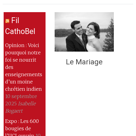
Fil
CathoBel
Opinion : Voici
pourquoi notre
foi se nourrit
Le Mariage
des
enseignements
d’un moine
chrétien indien
10 septembre
2025
Isabelle
Bogaert
Expo : Les 600
bougies de
l’UCLouvain
10