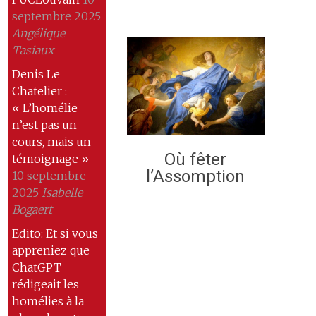
septembre 2025
Angélique
Tasiaux
Denis Le
Chatelier :
« L’homélie
n’est pas un
cours, mais un
Où fêter
témoignage »
l’Assomption
10 septembre
2025
Isabelle
Bogaert
Edito: Et si vous
appreniez que
ChatGPT
rédigeait les
homélies à la