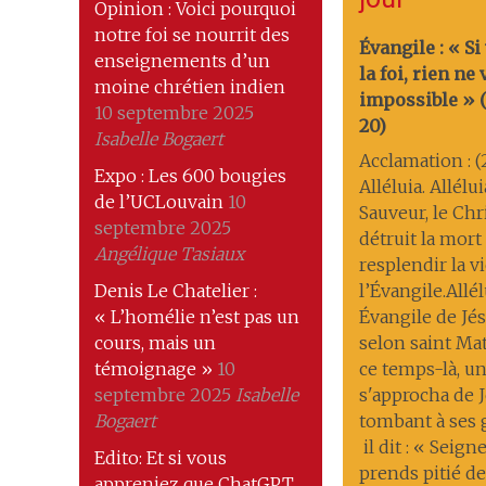
Opinion : Voici pourquoi
notre foi se nourrit des
Évangile : « Si
enseignements d’un
la foi, rien ne
moine chrétien indien
impossible » (M
10 septembre 2025
20)
Isabelle Bogaert
Acclamation : (
Expo : Les 600 bougies
Alléluia. Allélu
de l’UCLouvain
10
Sauveur, le Chri
septembre 2025
détruit la mort ; 
Angélique Tasiaux
resplendir la v
Denis Le Chatelier :
l’Évangile.Allél
« L’homélie n’est pas un
Évangile de Jés
cours, mais un
selon saint Ma
témoignage »
10
ce temps-là, 
septembre 2025
Isabelle
s'approcha de J
Bogaert
tombant à ses
il dit : « Seigne
Edito: Et si vous
prends pitié de
appreniez que ChatGPT