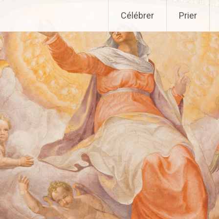
Aller
Célébrer
Prier
au
contenu
principal