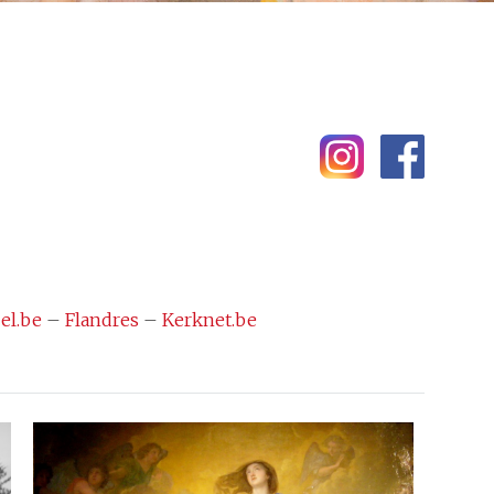
el.be
–
Flandres
–
Kerknet.be