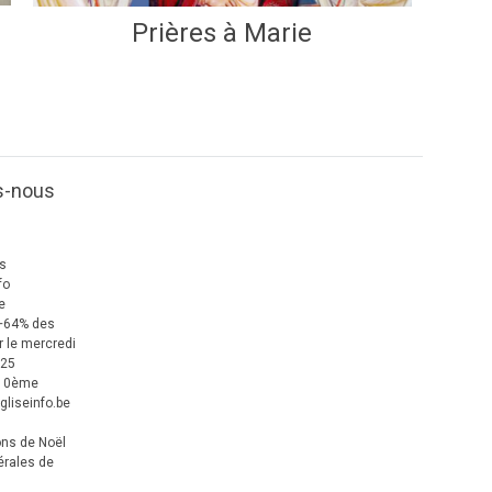
Prières à Marie
s-nous
us
fo
e
+64% des
 le mercredi
025
 10ème
gliseinfo.be
ons de Noël
érales de