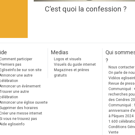
C’est quoi la confession ?
ide
Medias
Qui somme
Comment participer
Logos et visuels
?
Premiers pas
Visuels du guide internet
Nous contacter
EgliseInfo.be sur son site
Magazines et prières
On parle de no
Annoncer une autre
gratuits
Vidéos eglisein
célébration
Revue de press
Annoncer un évènement
Communiqué : 
Trouver une autre
recherches pour
célébration
des Cendres 2
Annoncer une église ouverte
Communiqué :
Supprimer des horaires
anniversaire d’e
Créer une messe internet
à Pâques 2024
Si vous ne trouvez pas
1.600 célébrati
Aide egliseinfo
Conditions Gén
Vente