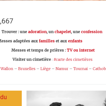
5,667
er : une
adoration
, un
chapelet
, une
confession
esses adaptées aux
familles
et aux
enfants
Messes et temps de prières
:
TV ou internet
Visiter un cimetière
:
#carte des cimetières
 Wallon
–
Bruxelles
–
Liège
–
Namur
–
Tournai
–
Cathob
 du