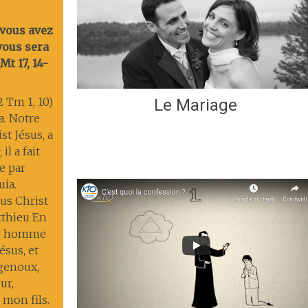
 vous avez
 vous sera
t 17, 14-
2 Tm 1, 10)
Le Mariage
ia. Notre
st Jésus, a
il a fait
ie par
uia.
us Christ
tthieu En
un homme
ésus, et
 genoux,
ur,
 mon fils.