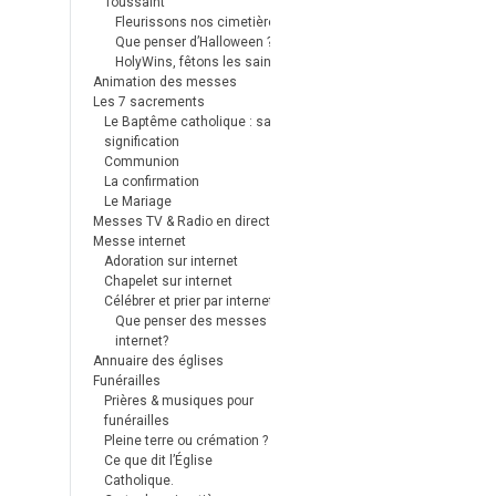
Toussaint
Fleurissons nos cimetières
Que penser d’Halloween ?
HolyWins, fêtons les saints !
Animation des messes
Les 7 sacrements
Le Baptême catholique : sa
signification
Communion
La confirmation
Le Mariage
Messes TV & Radio en direct
Messe internet
Adoration sur internet
Chapelet sur internet
Célébrer et prier par internet
Que penser des messes
internet?
Annuaire des églises
Funérailles
Prières & musiques pour
funérailles
Pleine terre ou crémation ?
Ce que dit l’Église
Catholique.