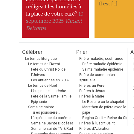
Il est […]
rédigeait les homélies à
la place de votre curé?
10
septembre 2025
Vincent
Delcorps
Célébrer
Prier
A
Le temps liturgique
Prière maladie, souffrance
Le temps de l’Avent
Prière maladie épidémie
Fête du Christ Roi de
Saints maladie épidémie
l’Univers
Prière de communion
Les antiennes en »Ô »
spirituelle
Le temps de Noël
Prières au Père
L’origine de la crèche
Prières à Jésus
Fête de la Sainte Famille
Prières à Marie
Epiphanie
Le Rosaire ou le chapelet
Semaine sainte
Marathon de prière avec le
Tu es poussière…
pape
L’expérience du carême
Regina Coeli – Reine du Ciel
Semaine Sainte Diocèses
Prières à l’Esprit Saint
Semaine sainte TV & Radio
Prières d’Adoration