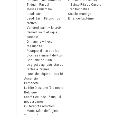
Dimanche des rameaux
Prier avec les saints
Triduum Pascal
Sainte Rita de Cascia
Messe Chrismale
Traditionnelles
Jeudi saint
Couple, mariage
Jeudi Saint: Fêtons nos
Enfance, baptême
prêtres
Vendredi saint – la croix
Samedi saint et vigile
pascale
Dimanche – Il est
réssuscité !
Pourquoi dit-on que les
cloches viennent de Rome ?
Le suaire de Turin
Le gigot d’agneau, star des
tables à Pâques
Lundi de Pâques – jour férié
Ascension
Pentecôte
La fête Dieu, une fête née en
Belgique
Sacré-Coeur de Jésus – Il
nous a aimés.
Où fêter l’Assomption
Marie, Mère de l’Eglise