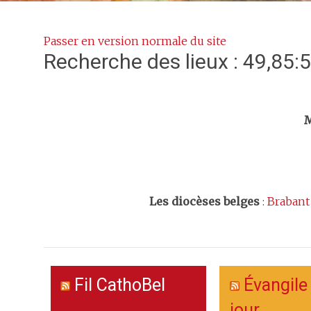
Passer en version normale du site
Recherche des lieux : 49,85:
Trouv
M
Les
diocèses belges
:
Brabant
Fil CathoBel
Évangile
jour